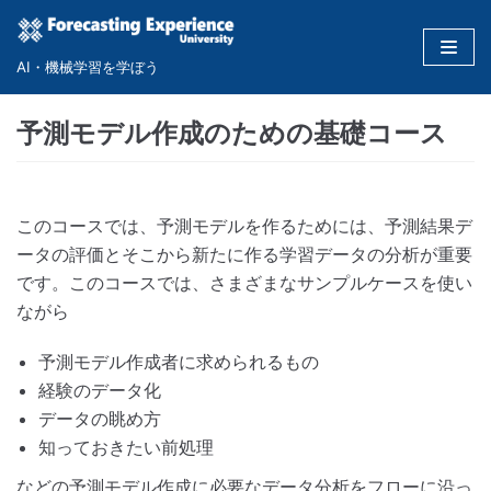
コ
ン
AI・機械学習を学ぼう
テ
ン
予測モデル作成のための基礎コース
ツ
に
ス
キ
このコースでは、予測モデルを作るためには、予測結果デ
ッ
ータの評価とそこから新たに作る学習データの分析が重要
プ
です。このコースでは、さまざまなサンプルケースを使い
ながら
予測モデル作成者に求められるもの
経験のデータ化
データの眺め方
知っておきたい前処理
などの予測モデル作成に必要なデータ分析をフローに沿っ