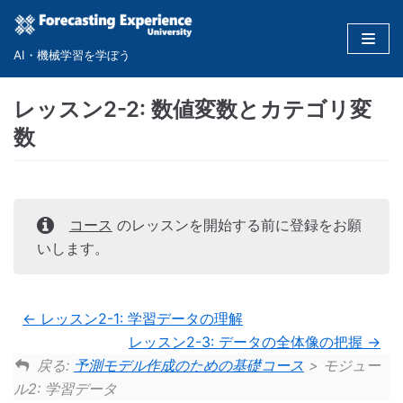
コ
ン
AI・機械学習を学ぼう
テ
ン
レッスン2-2: 数値変数とカテゴリ変
ツ
数
に
ス
キ
ッ
コース
のレッスンを開始する前に登録をお願
プ
いします。
レッスン2-1: 学習データの理解
レッスン2-3: データの全体像の把握
戻る:
予測モデル作成のための基礎コース
> モジュー
ル2: 学習データ