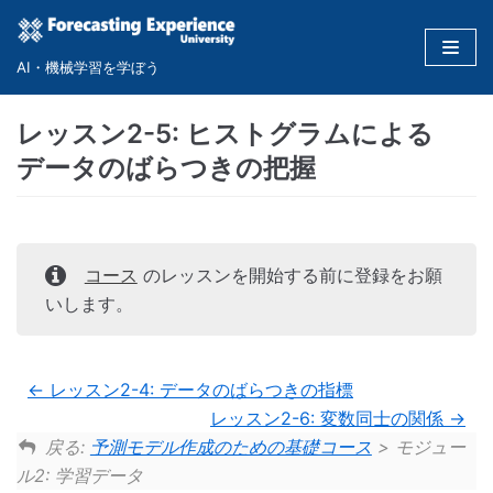
コ
ン
AI・機械学習を学ぼう
テ
ン
レッスン2-5: ヒストグラムによる
ツ
データのばらつきの把握
に
ス
キ
ッ
コース
のレッスンを開始する前に登録をお願
プ
いします。
レッスン2-4: データのばらつきの指標
レッスン2-6: 変数同士の関係
戻る:
予測モデル作成のための基礎コース
> モジュー
ル2: 学習データ