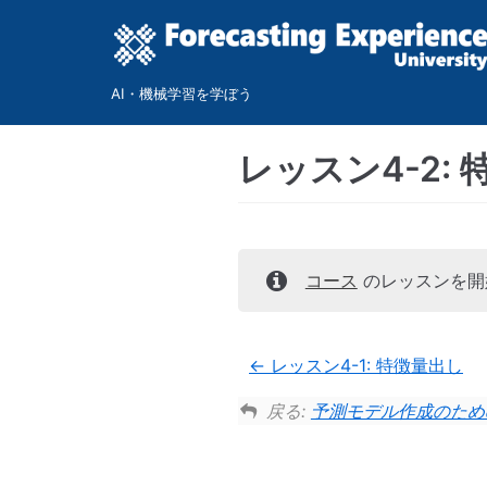
コ
ン
テ
AI・機械学習を学ぼう
ン
ツ
レッスン4-2
に
ス
キ
ッ
プ
コース
のレッスンを開
レッスン4-1: 特徴量出し
戻る:
予測モデル作成のため