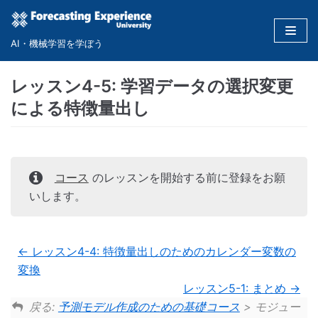
コ
ン
AI・機械学習を学ぼう
テ
ン
レッスン4-5: 学習データの選択変更
ツ
による特徴量出し
に
ス
キ
ッ
コース
のレッスンを開始する前に登録をお願
プ
いします。
レッスン4-4: 特徴量出しのためのカレンダー変数の
変換
レッスン5-1: まとめ
戻る:
予測モデル作成のための基礎コース
> モジュー