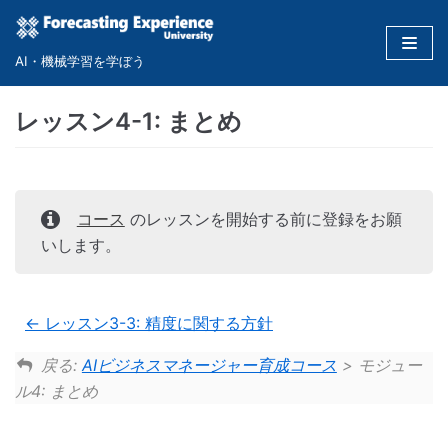
コ
ン
AI・機械学習を学ぼう
テ
ン
レッスン4-1: まとめ
ツ
に
ス
キ
コース
のレッスンを開始する前に登録をお願
ッ
いします。
プ
レッスン3-3: 精度に関する方針
戻る:
AIビジネスマネージャー育成コース
> モジュー
ル4: まとめ