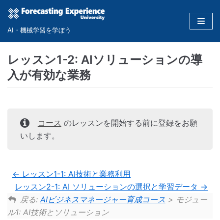
コ
ン
AI・機械学習を学ぼう
テ
ン
レッスン1-2: AIソリューションの導
ツ
入が有効な業務
に
ス
キ
ッ
コース
のレッスンを開始する前に登録をお願
プ
いします。
レッスン1-1: AI技術と業務利用
レッスン2-1: AI ソリューションの選択と学習データ
戻る:
AIビジネスマネージャー育成コース
> モジュー
ル1: AI技術とソリューション